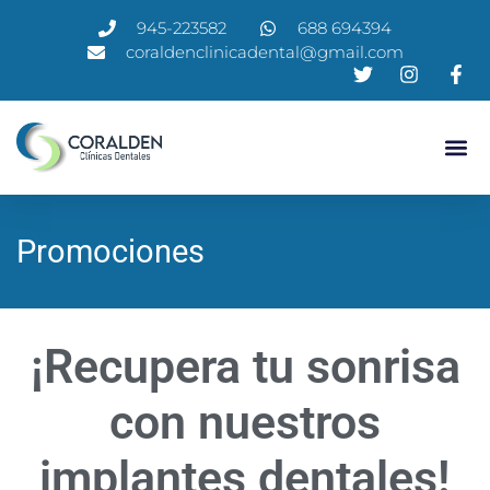
945-223582
688 694394
coraldenclinicadental@gmail.com
QUIENES 
NUESTRO
Promociones
¡Recupera tu sonrisa
con nuestros
implantes dentales!