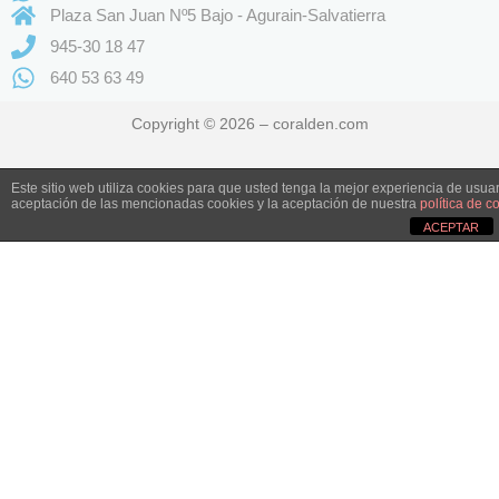
Plaza San Juan Nº5 Bajo - Agurain-Salvatierra
945-30 18 47
640 53 63 49
Copyright © 2026 – coralden.com
Este sitio web utiliza cookies para que usted tenga la mejor experiencia de usu
aceptación de las mencionadas cookies y la aceptación de nuestra
política de c
ACEPTAR