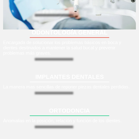
ODONTOLOGÍA GENERAL
Encargada de solucionar los problemas básicos en boca y
dientes destinados a mantener la salud bucal y prevenir
problemas más graves.
IMPLANTES DENTALES
La manera mas sencillas de reponer piezas dentales perdidas.
ORTODONCIA
Anomalias en la posición, relación y función de los dientes.